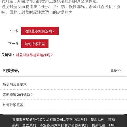
复封盖，杀菌冷却后的密封主要依靠瓶内的真空来保证。
过度封盖反而易造成爪变形，爪生锈，慢性漏气，杀菌跳盖等负面影
响。因此，封盖时应注意适当的封盖扭力
上一条 ：
酒瓶盖该如何选购？
下一条 ：
如何拧紧瓶盖
关键词：
封盖时旋得越紧越好吗？
更多>>
相关资讯
瓶盖的质量要求
酒瓶盖该如何选购？
如何拧紧瓶盖
青州市三星酒类包装制品有限公司..,专营
内塞系列
钥匙系列
锁扣
系列
瓶盖系列
等业务,有意向的客户请咨询我们，联系电话：
1396