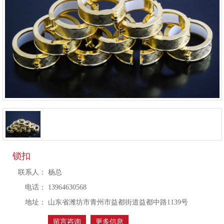
锁扣
联系人：
杨总
电话：
13964630568
地址：
山东省潍坊市青州市益都街道益都中路1139号
留言咨询
更多信息